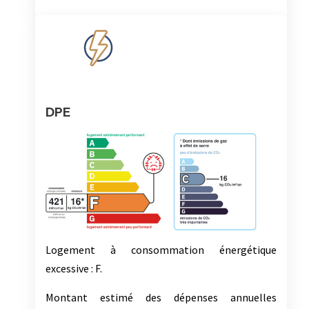
Régime juridique: Copropriété
Période de construction: Avant 1949
Financier
Prix :
470 €/mois