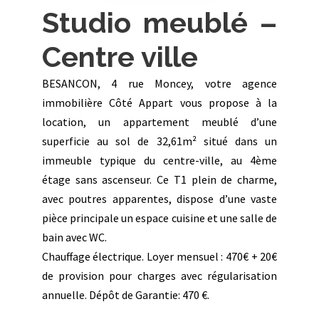
Previous
Next
470 €/mois
Référence du bien : G120D
Visite virtuelle
Studio meublé –
Centre ville