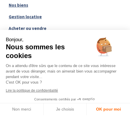
33 Avenue Sadi Carnot,
25000 Besançon
contact@cote-appart.fr
0381470571
Bonjour,
Lu – Ve :
Nous sommes les
9h – 12h / 13h – 17h
cookies
On a attendu d'être sûrs que le contenu de ce site vous intéresse
avant de vous déranger, mais on aimerait bien vous accompagner
pendant votre visite...
C'est OK pour vous ?
Accueil
Lire la politique de confidentialité
Consentements certifiés par
Nos biens
RGPD
Non merci
Je choisis
OK pour moi
Gestion locative
Axeptio consent
Plateforme de Gestion du Consentement : Personnalisez vos O
Acheter ou vendre
Notre plateforme vous permet d'adapter et de gérer vos paramètr