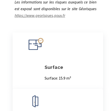
BESANCON, 4 rue Moncey, votre agence
immobilière Côté Appart vous propose à la
location, un appartement meublé d’une
superficie au sol de 32,61m² situé dans un
immeuble typique du centre-ville, au 4ème
étage sans ascenseur. Ce T1 plein de charme,
avec poutres apparentes, dispose d’une vaste
pièce principale un espace cuisine et une salle de
bain avec WC.
Chauffage électrique. Loyer mensuel : 470€ + 20€
de provision pour charges avec régularisation
annuelle. Dépôt de Garantie: 470 €.
Les informations sur les risques auxquels ce bien
est exposé sont disponibles sur le site Géorisques
https://www.georisques.gouv.fr